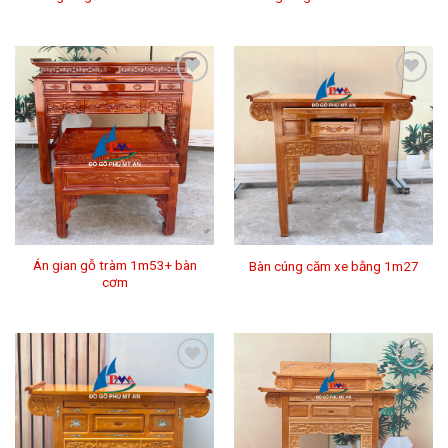
Thêm
Thêm
vào
vào
mục
mục
Yêu
Yêu
thích
thích
Án gian gỗ tràm 1m53+ bàn
Bàn cúng căm xe bằng 1m27
cơm
Thêm
Thêm
vào
vào
mục
mục
Yêu
Yêu