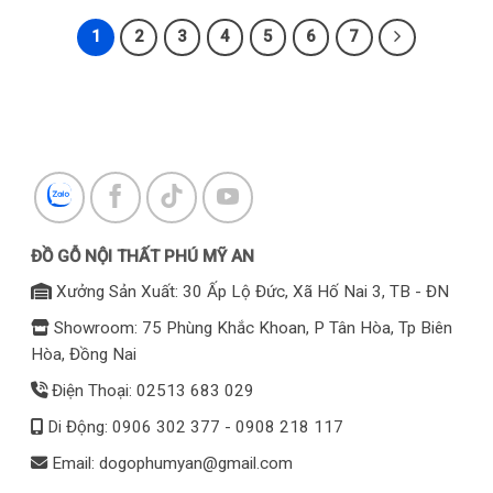
1
2
3
4
5
6
7
ĐỒ GỖ NỘI THẤT PHÚ MỸ AN
Xưởng Sản Xuất: 30 Ấp Lộ Đức, Xã Hố Nai 3, TB - ĐN
Showroom: 75 Phùng Khắc Khoan, P Tân Hòa, Tp Biên
Hòa, Đồng Nai
Điện Thoại: 02513 683 029
Di Động: 0906 302 377 - 0908 218 117
Email: dogophumyan@gmail.com