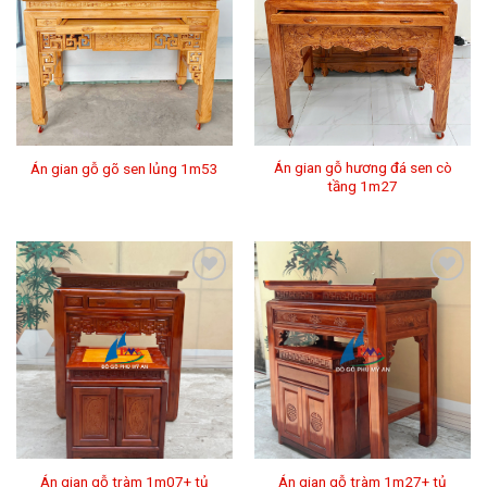
vào
vào
mục
mục
Yêu
Yêu
thích
thích
Án gian gỗ hương đá sen cò
Án gian gỗ gõ sen lủng 1m53
tầng 1m27
Thêm
Thêm
vào
vào
mục
mục
Yêu
Yêu
thích
thích
Án gian gỗ tràm 1m07+ tủ
Án gian gỗ tràm 1m27+ tủ