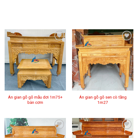
Thêm
Thêm
vào
vào
mục
mục
Yêu
Yêu
thích
thích
Án gian gỗ gõ mẫu dơi 1m75+
Án gian gỗ gõ sen cò tầng
bàn cơm
1m27
Thêm
Thêm