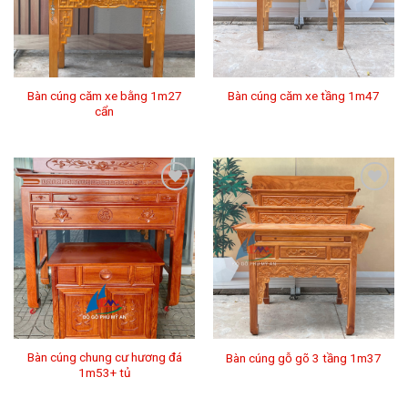
thích
thích
Bàn cúng căm xe bằng 1m27
Bàn cúng căm xe tầng 1m47
cẩn
Thêm
Thêm
vào
vào
mục
mục
Yêu
Yêu
thích
thích
Bàn cúng chung cư hương đá
Bàn cúng gỗ gõ 3 tầng 1m37
1m53+ tủ