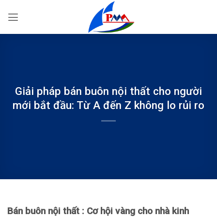
Bỏ
qua
nội
dung
Giải pháp bán buôn nội thất cho người
mới bắt đầu: Từ A đến Z không lo rủi ro
Bán buôn nội thất : Cơ hội vàng cho nhà kinh