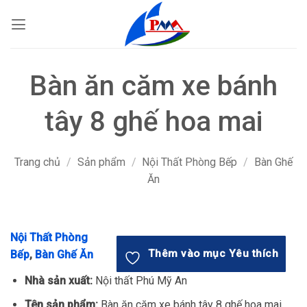
Bỏ
qua
nội
dung
Bàn ăn căm xe bánh
tây 8 ghế hoa mai
Trang chủ
/
Sản phẩm
/
Nội Thất Phòng Bếp
/
Bàn Ghế
Ăn
Nội Thất Phòng
Thêm vào mục Yêu thích
Bếp
,
Bàn Ghế Ăn
Nhà sản xuất:
Nội thất Phú Mỹ An
Tên sản phẩm:
Bàn ăn căm xe bánh tây 8 ghế hoa mai