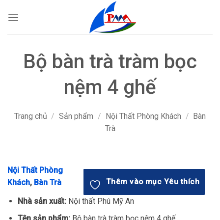
Bỏ
qua
nội
dung
Bộ bàn trà tràm bọc
nệm 4 ghế
Trang chủ
/
Sản phẩm
/
Nội Thất Phòng Khách
/
Bàn
Trà
Nội Thất Phòng
Thêm vào mục Yêu thích
Khách
,
Bàn Trà
Nhà sản xuất:
Nội thất Phú Mỹ An
Tên sản phẩm:
Bộ bàn trà tràm bọc nệm 4 ghế