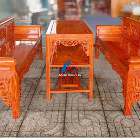
Thêm
vào
mục
Yêu
thích