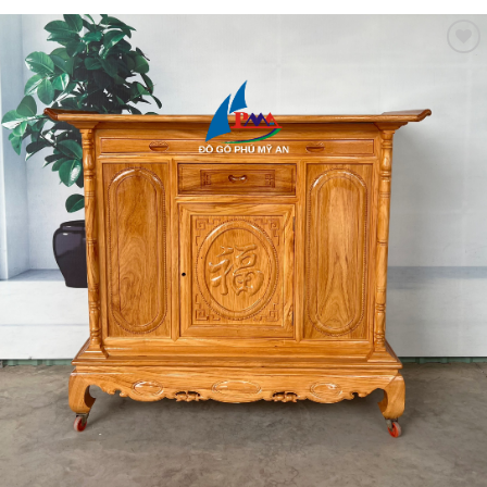
Thêm
vào
mục
Yêu
thích