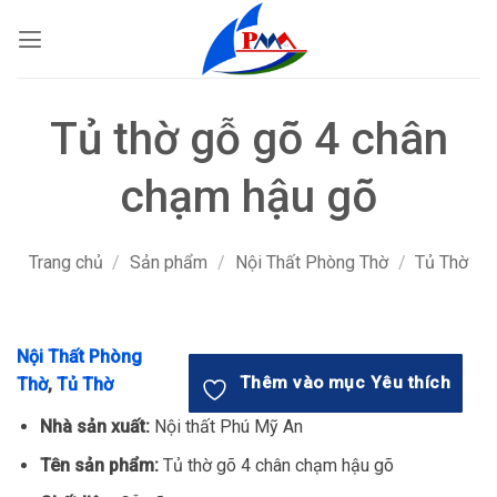
Bỏ
qua
nội
dung
Tủ thờ gỗ gõ 4 chân
chạm hậu gõ
Trang chủ
/
Sản phẩm
/
Nội Thất Phòng Thờ
/
Tủ Thờ
Nội Thất Phòng
Thêm vào mục Yêu thích
Thờ
,
Tủ Thờ
Nhà sản xuất:
Nội thất Phú Mỹ An
Tên sản phẩm:
Tủ thờ gõ 4 chân chạm hậu gõ