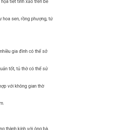
họa tiết tinh xảo trên bề
ư hoa sen, rồng phượng, tứ
nhiều gia đình có thể sở
ản tốt, tủ thờ có thể sử
hợp với không gian thờ
ẩm.
òng thành kính với ông bà,