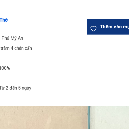
 Thờ
Thêm vào mụ
t Phú Mỹ An
 tràm 4 chân cẩn
 100%
Từ 2 đến 5 ngày