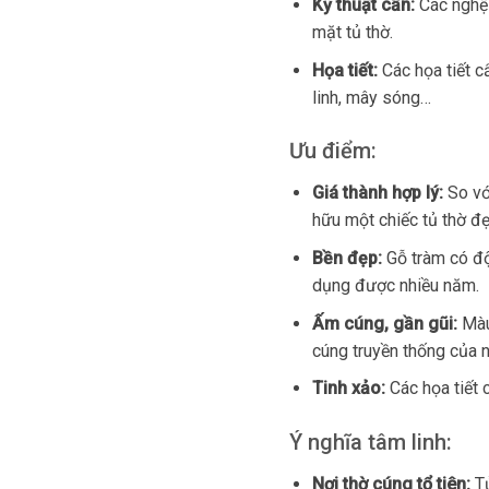
Kỹ thuật cẩn:
Các nghệ 
mặt tủ thờ.
Họa tiết:
Các họa tiết c
linh, mây sóng…
Ưu điểm:
Giá thành hợp lý:
So với
hữu một chiếc tủ thờ đẹ
Bền đẹp:
Gỗ tràm có độ
dụng được nhiều năm.
Ấm cúng, gần gũi:
Màu
cúng truyền thống của n
Tinh xảo:
Các họa tiết
Ý nghĩa tâm linh:
Nơi thờ cúng tổ tiên:
T