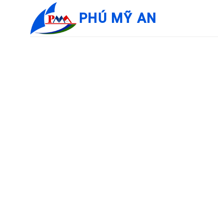
Bỏ
PHÚ MỸ AN
qua
nội
dung